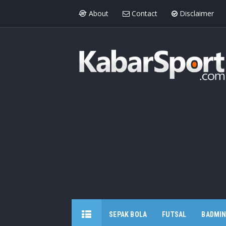
About
Contact
Disclaimer
SEPAK BOLA
FUTSAL
BADMI